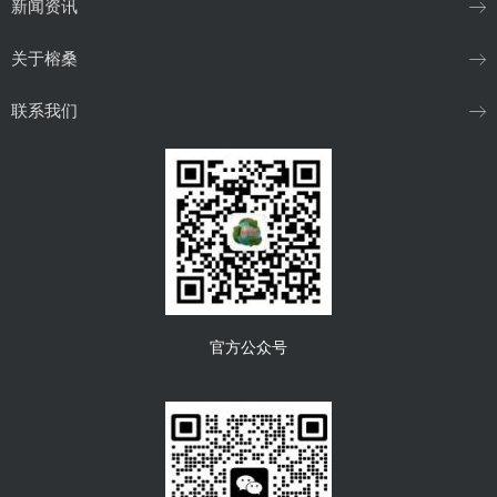
新闻资讯
关于榕桑
联系我们
官方公众号