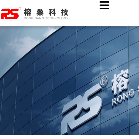
跳
首页
公司新闻
至
热烈欢迎湖北溢丰数字科技股份有限公司各位领导莅临榕桑科技
内
考察指导！
容