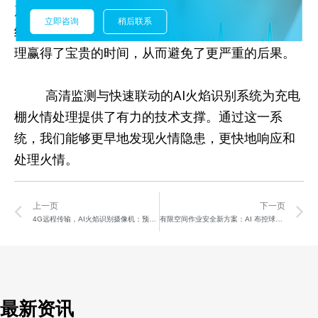
产损失。事后，充电站的工作人员对AI火焰识别系
立即咨询
稍后联系
统表示了由衷的感谢，认为正是这套系统为火情处
理赢得了宝贵的时间，从而避免了更严重的后果。
高清监测与快速联动的AI火焰识别系统为充电
棚火情处理提供了有力的技术支撑。通过这一系
统，我们能够更早地发现火情隐患，更快地响应和
处理火情。
Prev
N
上一页
下一页
4G远程传输，AI火焰识别摄像机：预警快人一步
有限空间作业安全新方案：AI 布控球搭载智能算法系统
最新资讯