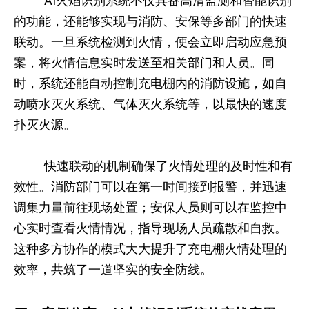
AI火焰识别系统不仅具备高清监测和智能识别
的功能，还能够实现与消防、安保等多部门的快速
联动。一旦系统检测到火情，便会立即启动应急预
案，将火情信息实时发送至相关部门和人员。同
时，系统还能自动控制充电棚内的消防设施，如自
动喷水灭火系统、气体灭火系统等，以最快的速度
扑灭火源。
快速联动的机制确保了火情处理的及时性和有
效性。消防部门可以在第一时间接到报警，并迅速
调集力量前往现场处置；安保人员则可以在监控中
心实时查看火情情况，指导现场人员疏散和自救。
这种多方协作的模式大大提升了充电棚火情处理的
效率，共筑了一道坚实的安全防线。