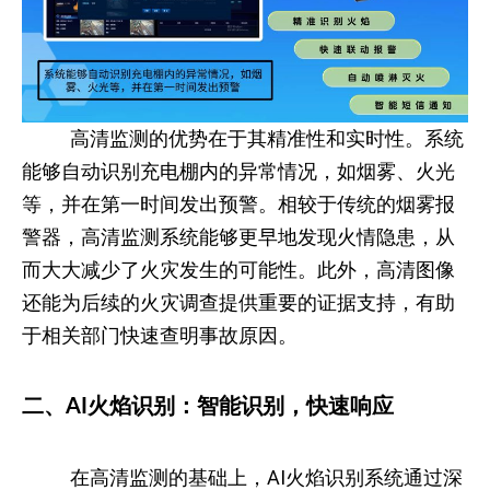
高清监测的优势在于其精准性和实时性。系统
能够自动识别充电棚内的异常情况，如烟雾、火光
等，并在第一时间发出预警。相较于传统的烟雾报
警器，高清监测系统能够更早地发现火情隐患，从
而大大减少了火灾发生的可能性。此外，高清图像
还能为后续的火灾调查提供重要的证据支持，有助
于相关部门快速查明事故原因。
二、AI火焰识别：智能识别，快速响应
在高清监测的基础上，AI火焰识别系统通过深