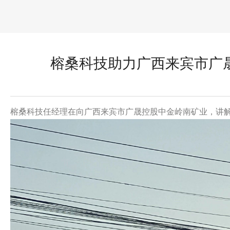
榕桑科技助力广西来宾市广
榕桑科技任经理在向广西来宾市广晟控股中金岭南矿业，讲