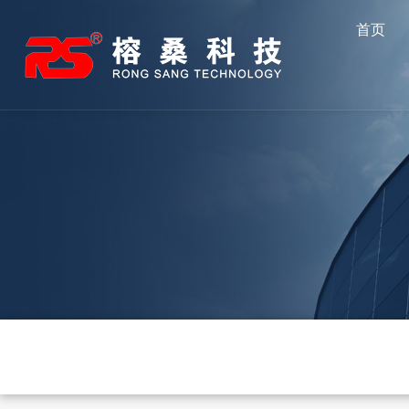
跳
首页
至
内
容