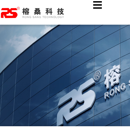
跳
首页
公司新闻
至
热烈欢迎湖北溢丰数字科技股份有限公司各位领导莅临榕桑科技
内
考察指导！
容