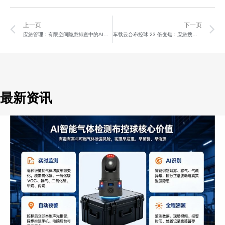
Prev
N
上一页
下一页
应急管理：有限空间隐患排查中的AI布控球应用案例
车载云台布控球 23 倍变焦：应急搜救精准定位
最新资讯