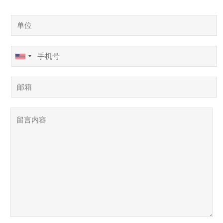
单
位
*
手
U
机
N
号
邮
I
*
箱
T
留
E
言
D
内
S
容
T
*
A
T
E
S
+