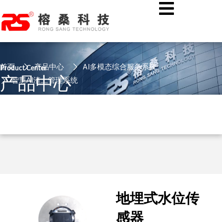
跳
至
内
容
首页
产品中心
AI多模态综合服务系统
Product Center
产品中心
智慧AI渣土管理系统
地埋式水位传
感器