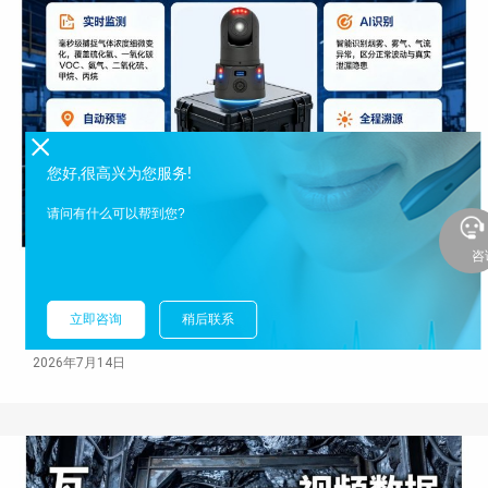
您好,很高兴为您服务!
请问有什么可以帮到您?
咨
有毒有害气体监测设备AI布控球助力企业安全生
立即咨询
稍后联系
产
2026年7月14日