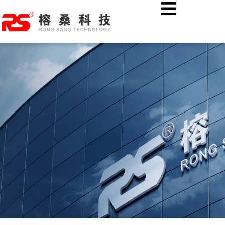
跳
首页
行业资讯
至
未来执法标配:5G高清执法记录仪,智能存储体现在哪里?
内
容