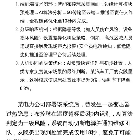
端到端技术闭环：智能布控球采集画面→边缘计算模块
预处理→AI算法分析→5G传输至云端→推送至责任人终
端，全程链路优化至10秒内完成。
分级响应机制：根据隐患等级（如人员伤亡风险、设备
损坏风险）设置差异化响应策略。例如，高危区域人员
违规直接触发现场声光报警+安全员电话通知，低危隐
患则推送至管理平台待后续处理。
人机协同的决策优化：AI负责快速识别与初步处置，人
类专家负责复杂场景的最终判断。某汽车工厂的实践显
示，这种模式使隐患处置效率提升3倍，误判率下降至
0.3%。
某电力公司部署该系统后，曾发生一起变压器
过热隐患：布控球在温度超标后5秒内识别，AI算法
判定为一级风险，系统自动切断电源并通知维修团
队，从隐患出现到处置完成仅用18秒，避免了可能