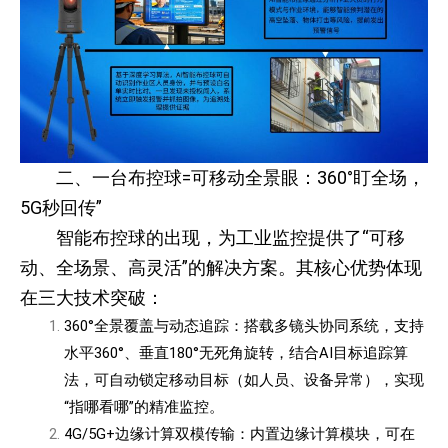
二、一台布控球=可移动全景眼：360°盯全场，
5G秒回传”
智能布控球的出现，为工业监控提供了“可移
动、全场景、高灵活”的解决方案。其核心优势体现
在三大技术突破：
360°全景覆盖与动态追踪：搭载多镜头协同系统，支持
水平360°、垂直180°无死角旋转，结合AI目标追踪算
法，可自动锁定移动目标（如人员、设备异常），实现
“指哪看哪”的精准监控。
4G/5G+边缘计算双模传输：内置边缘计算模块，可在