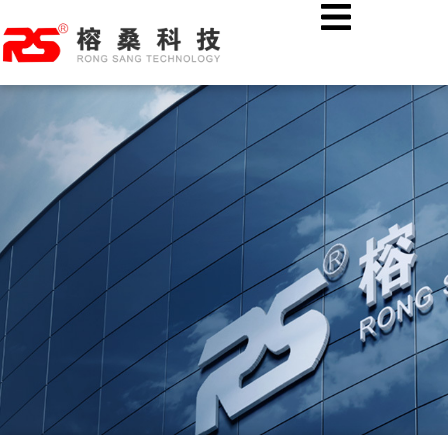
跳
首页
公司新闻
至
热烈欢迎湖北溢丰数字科技股份有限公司各位领导莅临榕桑科技
内
考察指导！
容