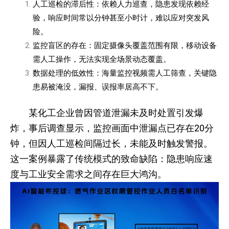
人工巡检的滞后性：依赖人力巡查，隐患发现依赖经
验，响应时间常以分钟甚至小时计，难以应对突发风
险。
监控盲区的存在：固定摄像头覆盖范围有限，移动设备
需人工操作，无法实现全场景动态覆盖。
数据处理的低效性：海量监控视频需人工筛查，关键隐
患易被淹没，漏报、误报率居高不下。
某化工企业曾因管道泄漏未及时处置引发爆
炸，事后调查显示，监控画面中泄漏点已存在20分
钟，但因人工巡检间隔过长，未能及时触发警报。
这一案例暴露了传统模式的致命缺陷：隐患响应速
度与工业安全需求之间存在巨大鸿沟。