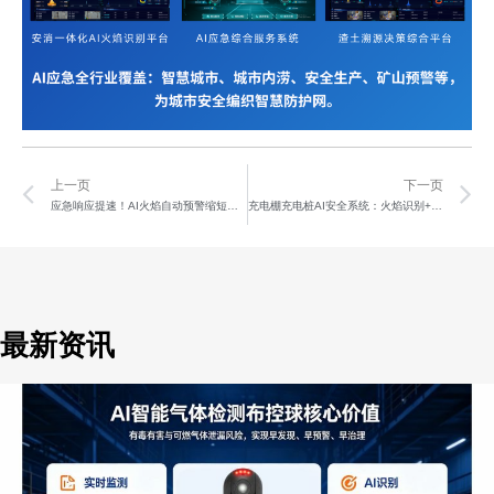
Prev
N
上一页
下一页
应急响应提速！AI火焰自动预警缩短处置时间
充电棚充电桩AI安全系统：火焰识别+实时报警
最新资讯