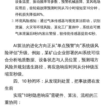
设备温度、振动频率等参数，预警机械故障。某风电场
应用后，齿轮箱故障预测时间从72小时缩短至10分钟，
停机损失降低80%。
环境风险感知：通过气体传感器与视觉算法联动，识别
泄漏、火灾等环境风险。某化工厂案例中，系统在可燃
气体泄漏后8秒内发出警报，较传统传感器提前42秒。
AI算法的进化方向正从“单点预警”向“系统级风
险评估”升级。例如，某矿山企业部署的AI系统可综
合分析地质数据、设备状态与人员位置，预测塌方
风险并规划逃生路径，将应急响应时间从分钟级压
缩至秒级。
四、10 秒闭环：从发现到处置，把事故摁在发
生前
实现“10秒隐患响应”需硬件、算法、流程的三
重协同：