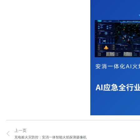
Prev
上一页
充电桩火灾防控：安消一体智能火焰探测摄像机