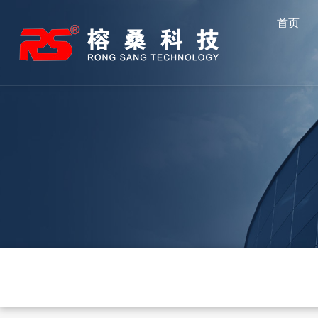
跳
首页
至
内
容