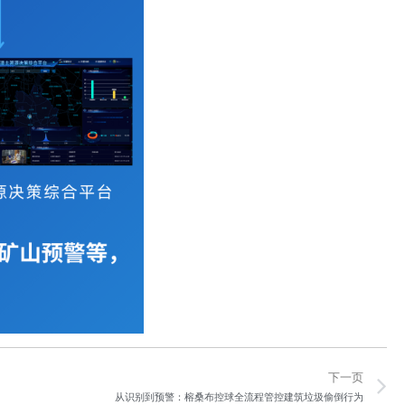
N
下一页
从识别到预警：榕桑布控球全流程管控建筑垃圾偷倒行为