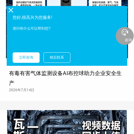
您好,很高兴为您服务!
请问有什么可以帮到您?
咨询
立即咨询
稍后联系
有毒有害气体监测设备AI布控球助力企业安全生
产
2026年7月14日