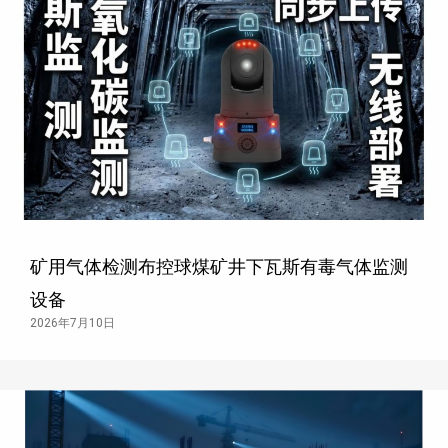
矿用气体检测布控球煤矿井下瓦斯有毒气体监测
设备
2026年7月10日