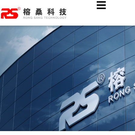
跳
首页
公司新闻
至
热烈欢迎湖北溢丰数字科技股份有限公司各位领导莅临榕桑科技
内
考察指导！
容