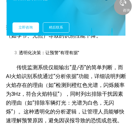
调，减少训练成本；
咨询
在线学习：系统在运行过程中持续收集新数
据，通过增量学习更新模型参数，避免因环境变化
立即咨询
稍后联系
（如季节、光照）导致的识别性能下降。
透明化决策：让预警“有理有据”
传统监测系统仅能输出“是/否”的简单判断，而
AI火焰识别系统通过“分析依据”功能，详细说明判断
火焰存在的理由（如“检测到橙红色光谱，闪烁频率
为3Hz，符合火焰特征”），同时列出排除干扰因素
的理由（如“排除车辆灯光：光谱为白色，无闪
烁”）。这种透明化的分析逻辑，让管理人员能够快
速理解预警原因，避免因误报导致的恐慌或忽视。