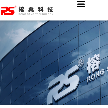
跳
首页
公司新闻
至
热烈欢迎湖北溢丰数字科技股份有限公司各位领导莅临榕桑科技
内
考察指导！
容