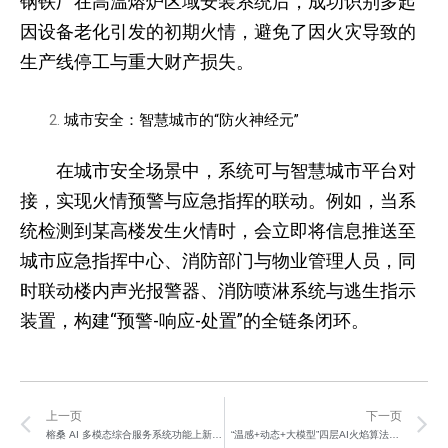
钢铁厂在高温熔炉区域安装系统后，成功识别多起
因设备老化引发的初期火情，避免了因火灾导致的
生产线停工与重大财产损失。
城市安全：智慧城市的“防火神经元”
在城市安全场景中，系统可与智慧城市平台对
接，实现火情预警与应急指挥的联动。例如，当系
统检测到某高楼发生火情时，会立即将信息推送至
城市应急指挥中心、消防部门与物业管理人员，同
时联动楼内声光报警器、消防喷淋系统与逃生指示
装置，构建“预警-响应-处置”的全链条闭环。
Prev
N
上一页
下一页
榕桑 AI 多模态综合服务系统功能上新啦！
“温感+动态+大模型”四层AI火焰算法破解复杂环境误报难题