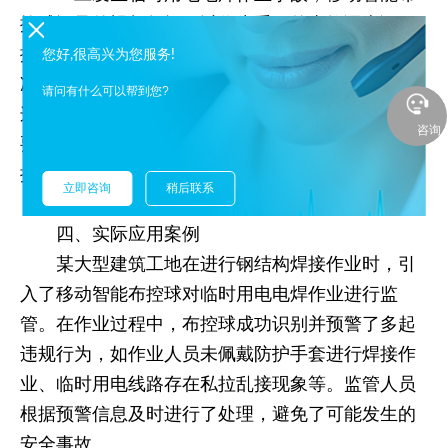
控球记录的视频数据可以作为重要的事故调查证
据。通过回放事故发生前后的视频，监管人员可以
您好,很高兴为您服务!
准确了解事故发生的经过和原因，确定事故责任。
请问有什么可以帮到您?
这对于公正处理事故、追究相关人员的责任具有重
咨询
要意义，同时也能够为今后的安全管理和事故预防
提供宝贵的经验教训。
立即咨询
稍后联系
四、实际应用案例
某大型建筑工地在进行钢结构焊接作业时，引
入了移动智能布控球对临时用电电焊作业进行监
管。在作业过程中，布控球成功识别并预警了多起
违规行为，如作业人员未佩戴防护手套进行焊接作
业、临时用电线路存在私拉乱接现象等。监管人员
根据预警信息及时进行了处理，避免了可能发生的
安全事故。