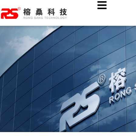
跳
首页
公司新闻
至
热烈欢迎湖北溢丰数字科技股份有限公司各位领导莅临榕桑科技
内
考察指导！
容