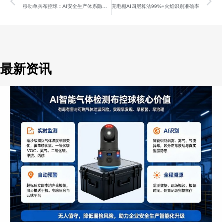
Prev
N
移动单兵布控球：AI安全生产体系隐患秒级响应
充电棚AI四层算法99%+火焰识别准确率
最新资讯