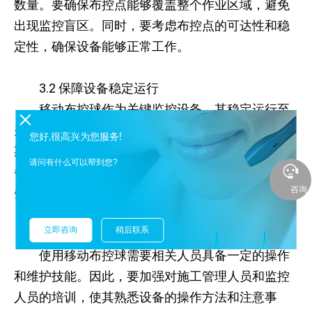
数量。要确保布控点能够覆盖整个作业区域，避免
出现监控盲区。同时，要考虑布控点的可达性和稳
定性，确保设备能够正常工作。
3.2 保障设备稳定运行
移动布控球作为关键监控设备，其稳定运行至
关重要。要选择质量可靠、性能稳定的设备，并定
您好,很高兴为您服务!
期进行维护和保养。在户外作业环境中，要注意设
请问有什么可以帮到您?
备的防尘、防水、防雷等措施，确保设备在各种恶
咨询
劣条件下都能正常工作。
立即咨询
稍后联系
3.3 加强人员培训与管理
使用移动布控球需要相关人员具备一定的操作
和维护技能。因此，要加强对施工管理人员和监控
人员的培训，使其熟悉设备的操作方法和注意事