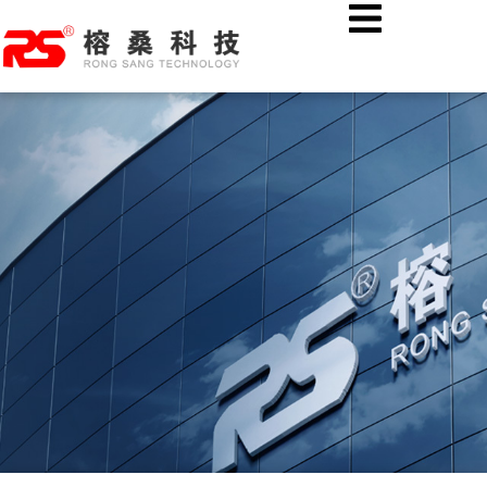
跳
首页
公司新闻
至
AI融合图像识别技术：燃气特种作业现场安全绳佩戴智能监管
内
容