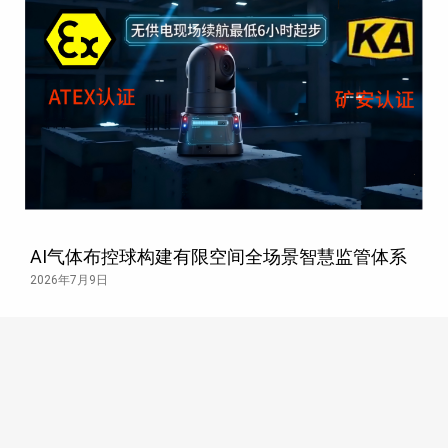
AI气体布控球构建有限空间全场景智慧监管体系
2026年7月9日