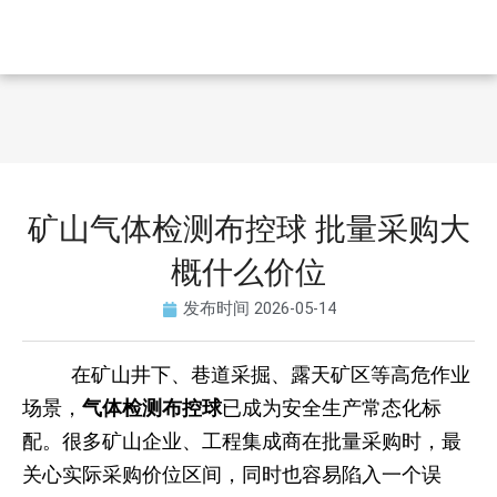
矿山气体检测布控球 批量采购大
概什么价位
发布时间
2026-05-14
在矿山井下、巷道采掘、露天矿区等高危作业
场景，
气体检测布控球
已成为安全生产常态化标
配。很多矿山企业、工程集成商在批量采购时，最
关心实际采购价位区间，同时也容易陷入一个误