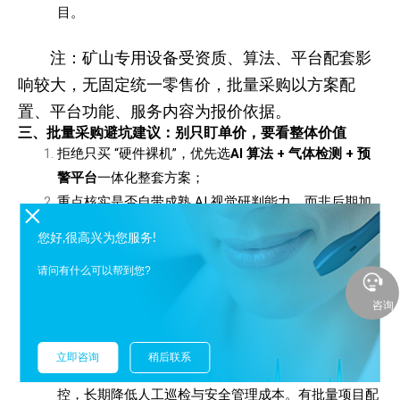
目。
注：矿山专用设备受资质、算法、平台配套影
响较大，无固定统一零售价，批量采购以方案配
置、平台功能、服务内容为报价依据。
三、批量采购避坑建议：别只盯单价，要看整体价值
拒绝只买 “硬件裸机”，优先选
AI 算法 + 气体检测 + 预
警平台
一体化整套方案；
重点核实是否自带成熟 AI 视觉研判能力，而非后期加
装第三方算法造成兼容隐患；
您好,很高兴为您服务!
确认配套平台不是简单视频播放工具，具备
数据联动、
请问有什么可以帮到您?
智能预警、报表统计、系统对接
能力；
优先选择可提供算法持续升级、平台运维、现场调试的
咨询
源头厂家，避免后期无人维护、系统无法迭代。
选对一体化解决方案，不仅满足当下安监合规要求，更
立即咨询
稍后联系
能实现井下环境、人员行为、气体隐患全方位智能防
控，长期降低人工巡检与安全管理成本。有批量项目配