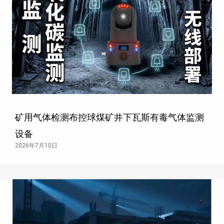
矿用气体检测布控球煤矿井下瓦斯有毒气体监测
设备
2026年7月10日