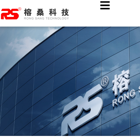
跳
首页
行业资讯
至
未来执法标配:5G高清执法记录仪,智能存储体现在哪里?
内
容