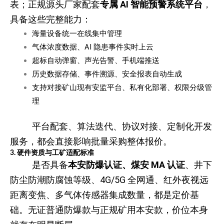
表；正规源头厂家配套
专属 AI 智能预警系统平台
，
具备这些完整能力：
海量设备统一在线集中管理
气体浓度数据、AI 隐患事件实时上云
超标自动弹窗、声光告警、手机端推送
历史数据存储、事件溯源、安全报表自动生成
支持对接矿山现有安监平台、私有化部署、权限分级管
理
平台配套、算法迭代、协议对接、定制化开发
服务，都会直接影响批量采购整体报价。
3. 硬件资质与工矿适配标准
是否具备
本安防爆认证、煤安 MA 认证
、井下
防尘防潮防腐蚀等级、4G/5G 全网通、红外夜视远
距离变焦、多气体传感器集成数量，都是定价基
础。无证普通防爆款与正规矿用本安款，价位本身