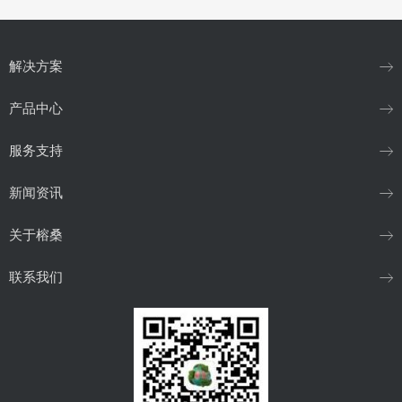
解决方案
产品中心
服务支持
新闻资讯
关于榕桑
联系我们