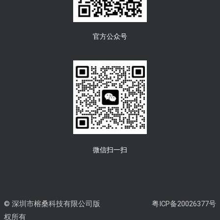
官方公众号
微信扫一扫
© 深圳市榕桑科技有限公司版
粤ICP备20026377号
权所有