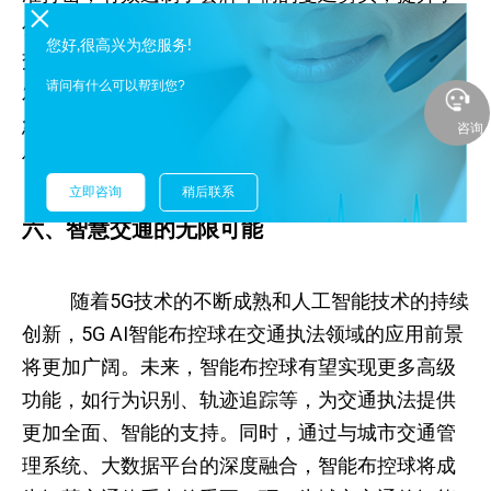
公众对交通执法的信任度和满意度。此外，在应对
您好,很高兴为您服务!
交通拥堵、交通事故等突发事件时，智能布控球也
请问有什么可以帮到您?
发挥了重要作用，通过实时监控和数据分析，为应
急指挥提供了科学依据，有效缩短了响应时间，降
咨询
低了事故损失。
立即咨询
稍后联系
六、智慧交通的无限可能
随着5G技术的不断成熟和人工智能技术的持续
创新，5G AI智能布控球在交通执法领域的应用前景
将更加广阔。未来，智能布控球有望实现更多高级
功能，如行为识别、轨迹追踪等，为交通执法提供
更加全面、智能的支持。同时，通过与城市交通管
理系统、大数据平台的深度融合，智能布控球将成