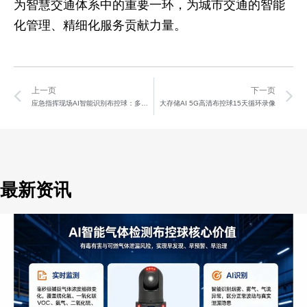
为智慧交通体系中的重要一环，为城市交通的智能
化管理、精细化服务贡献力量。
Prev
N
上一页
下一页
应急指挥现场AI智能识别布控球：多算法远程升级+无线图传
大存储AI 5G高清布控球15天循环录像
最新资讯