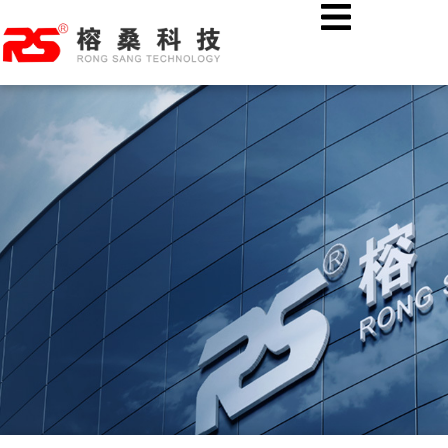
跳
首页
公司新闻
至
热烈欢迎湖北溢丰数字科技股份有限公司各位领导莅临榕桑科技
内
考察指导！
容