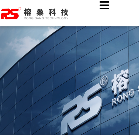
跳
首页
公司新闻
至
AI融合图像识别技术：燃气特种作业现场安全绳佩戴智能监管
内
容