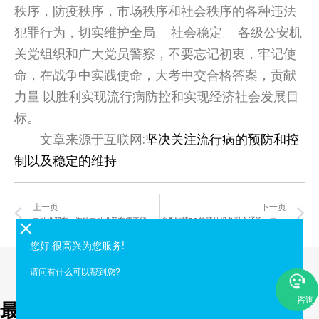
秩序，防疫秩序，市场秩序和社会秩序的各种违法
犯罪行为，切实维护全局。 社会稳定。 各级公安机
关党组织和广大党员警察，不要忘记初衷，牢记使
命，在战争中实践使命，大考中交合格答案，贡献
力量 以胜利实现流行病防控和实现经济社会发展目
标。
文章来源于互联网:
坚决关注流行病的预防和控
制以及稳定的维持
Prev
N
上一页
下一页
电动巡逻车：选购电动巡逻车需要留意的要求
榕桑智慧5G软硬件设备融合通讯，志愿协助南山区桃源街道开展2020年应急救援演练
您好,很高兴为您服务!
请问有什么可以帮到您?
咨询
最新资讯