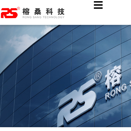
跳
首页
行业资讯
至
未来执法标配:5G高清执法记录仪,智能存储体现在哪里?
内
容