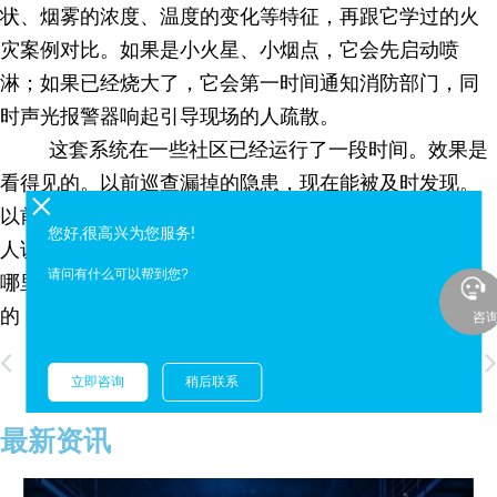
状、烟雾的浓度、温度的变化等特征，再跟它学过的火
灾案例对比。如果是小火星、小烟点，它会先启动喷
淋；如果已经烧大了，它会第一时间通知消防部门，同
时声光报警器响起引导现场的人疏散。
这套系统在一些社区已经运行了一段时间。效果是
看得见的。以前巡查漏掉的隐患，现在能被及时发现。
以前报警慢、灭火慢的问题，现在基本解决了。物业的
您好,很高兴为您服务!
人说，现在不用再天天盯着车棚看了，系统会告诉他们
请问有什么可以帮到您?
哪里有问题。保安也说，现在收到报警信息都是准确
的，不用跑冤枉路。
咨
Prev
上一页
下一页
AI智能布控球：工地作业实现自动监测违规行为
防爆布控球，如何破解有限空间作业安全监测难题？
立即咨询
稍后联系
最新资讯