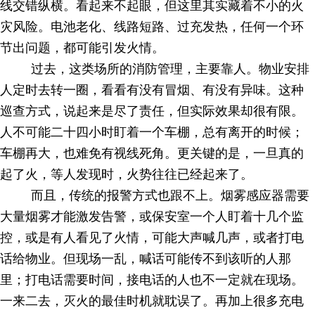
线交错纵横。看起来不起眼，但这里其实藏着不小的火
灾风险。电池老化、线路短路、过充发热，任何一个环
节出问题，都可能引发火情。
过去，这类场所的消防管理，主要靠人。物业安排
人定时去转一圈，看看有没有冒烟、有没有异味。这种
巡查方式，说起来是尽了责任，但实际效果却很有限。
人不可能二十四小时盯着一个车棚，总有离开的时候；
车棚再大，也难免有视线死角。更关键的是，一旦真的
起了火，等人发现时，火势往往已经起来了。
而且，传统的报警方式也跟不上。烟雾感应器需要
大量烟雾才能激发告警，或保安室一个人盯着十几个监
控，或是有人看见了火情，可能大声喊几声，或者打电
话给物业。但现场一乱，喊话可能传不到该听的人那
里；打电话需要时间，接电话的人也不一定就在现场。
一来二去，灭火的最佳时机就耽误了。再加上很多充电