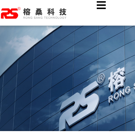
跳
首页
公司新闻
智能布控 “硬实力”：超高清布控球
至
内
容