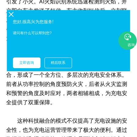
引发了小火。AI火焰识别系统迅速检测到火焰，并
立即向车主发送了短信。车主收到短信后，立刻联
系了小区物业和消防部门，同时尽快赶回现场。在
您好,很高兴为您服务!
各方共同努力下，火势得到了及时控制，避免了更
请问有什么可以帮到您?
大的损失。
咨询
四、科技融合：打造全方位充电安全体系
立即咨询
稍后联系
超标功率自动断电系统和AI火焰识别系统的结
合，形成了一个全方位、多层次的充电安全体系。
前者从功率控制的角度预防火灾，后者从火灾监测
和预警的角度及时应对，两者相辅相成，为充电安
全提供了双重保障。
这种科技融合的模式不仅提高了充电设施的安
全性，也为充电运营管理带来了极大的便利。通过