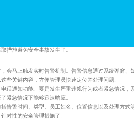
 4G 通信模块、传感器接口还有显示屏这些硬件。它不
外，智能安全帽还有紧急呼叫功能，员工遇到紧急情况的
了直观的操作界面和丰富的管理功能。管理员可以通过管
告警规则、设置联系人这些高级功能，能满足不同企业的
这个移动应用支持 Android 和 iOS 系统，有实
采取措施避免安全事故发生了。
时，会马上触发实时告警机制。告警信息通过系统弹窗、
息这些关键内容，方便管理员快速定位并处理问题。
了电话通知功能。要是发生严重违规行为或者紧急情况，
证了紧急情况下能够迅速响应。
包括告警时间、类型、员工姓名、位置信息以及处理方式
有针对性的安全管理措施了。