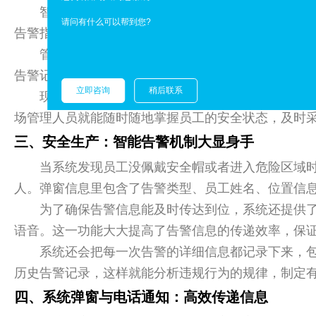
智能安全帽是系统的前端设备，可厉害了，集成了
请问有什么可以帮到您?
告警指令时，能通过声音、灯光等方式提醒员工。另
管理软件是部署在云端平台上的，给管理员提供
告警记录这些信息。同时呢，管理软件还支持自定义
立即咨询
稍后联系
现场管理人员用起来也方便，系统还提供了移动应用。
场管理人员就能随时随地掌握员工的安全状态，及时
三、安全生产：智能告警机制大显身手
当系统发现员工没佩戴安全帽或者进入危险区域
人。弹窗信息里包含了告警类型、员工姓名、位置信
为了确保告警信息能及时传达到位，系统还提供
语音。这一功能大大提高了告警信息的传递效率，保
系统还会把每一次告警的详细信息都记录下来，
历史告警记录，这样就能分析违规行为的规律，制定
四、系统弹窗与电话通知：高效传递信息