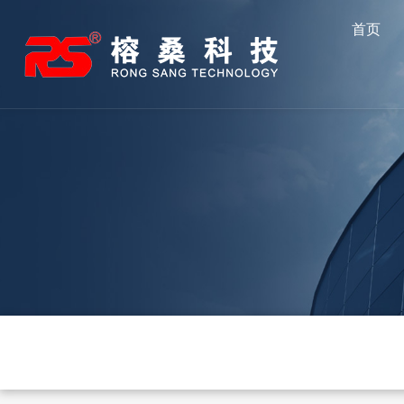
跳
首页
至
内
容