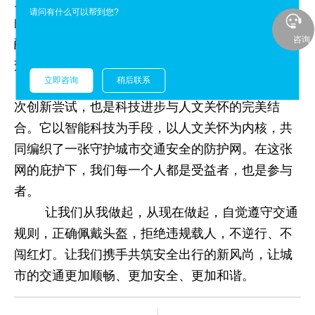
力，让违规者明白：交通规则不是儿戏，任何一次
请问有什么可以帮到您?
的侥幸心理都可能付出沉重的代价。同时，它也提
咨询
醒我们：在享受城市交通带来的便捷时，更应遵守
交通规则，尊重他人的生命安全。
立即咨询
稍后联系
AI智能劝导卫士的出现，是城市交通管理的一
次创新尝试，也是科技进步与人文关怀的完美结
合。它以智能科技为手段，以人文关怀为内核，共
同编织了一张守护城市交通安全的防护网。在这张
网的庇护下，我们每一个人都是受益者，也是参与
者。
让我们从我做起，从现在做起，自觉遵守交通
规则，正确佩戴头盔，拒绝违规载人，不逆行、不
闯红灯。让我们携手共筑安全出行的新风尚，让城
市的交通更加顺畅、更加安全、更加和谐。