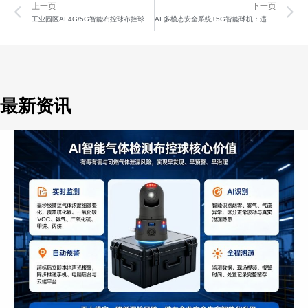
Prev
N
上一页
下一页
工业园区AI 4G/5G智能布控球布控球：睡岗/离岗+测吸烟检测
AI 多模态安全系统+5G智能球机：违停车辆识别
最新资讯