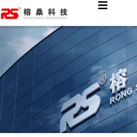
跳
首页
公司新闻
至
热烈欢迎湖北溢丰数字科技股份有限公司各位领导莅临榕桑科技
内
考察指导！
容