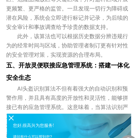
更频繁、更严格的监管。一旦发现一切行为障碍或
潜在风险，系统会立即进行标记并记录，为后续的
安全审计和事故调查给予珍贵的数据支持。
此外，该算法也可以根据历史数据分辨违规行
为的经常时间与区域，协助管理者制订更有针对性
的安全管理对策，实现资源的合理布局。
五、开放灵便联接应急管理系统：搭建一体化
安全生态
AI头盔识别算法不但有着强大的自动识别和预
警作用，并且具有高度的开放性和灵活性，能够拼
接已有的应急管理系统。这意味着，当算法识别严
重违规或潜在安全事故时，能够自动运行应急计
划，运作抢险救援流程，包含联络紧急人员、运作
您好,很高兴为您服务!
疏散程序、关掉风险源等，保证在最短时间内高效
请问有什么可以帮到您?