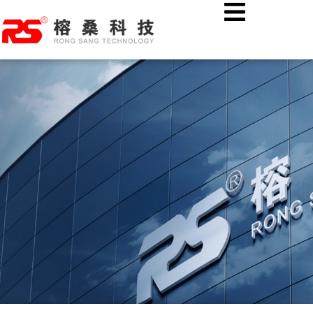
跳
首页
行业资讯
至
未来执法标配:5G高清执法记录仪,智能存储体现在哪里?
内
容