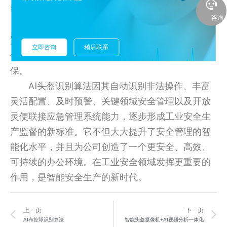
管理状况，尽量避免危害。
咨询
这类一体化的安全生态建设不仅提升了应急处
置的速度和效率，并且推动了安全信息的共享与合
立即咨询
稍后联系
作，为工业安全生产带来了更全面、更有效的确
保。
AI头盔识别算法因其自动识别非法操作、丰富
灵活配置、及时预警、关键领域安全管理以及开放
灵便联接应急管理系统能力，逐步形成工业安全生
产监督的新标准。它不但大大提升了安全管理的智
能化水平，并且为公司创造了一个更安全、高效、
可持续的办公环境。在工业安全领域发挥更重要的
作用，是智能安全生产的新时代。
Prev
N
上一页
下一页
AI布控球识别算法
智能头盔摄像机+AI视频分析一体化