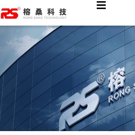
跳
首页
公司新闻
至
AI融合图像识别技术：燃气特种作业现场安全绳佩戴智能监管
内
容