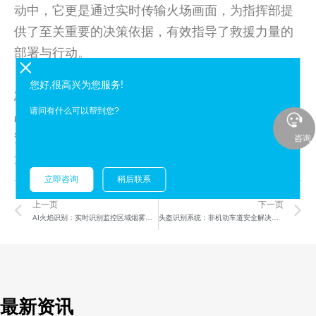
动中，它更是通过实时传输火场画面，为指挥部提
供了至关重要的决策依据，有效指导了救援力量的
部署与行动。
这些实战案例，充分证明了AI算法布控球在应
您好,很高兴为您服务!
急指挥领域的不可替代性。它不仅是一款高科技产
请问有什么可以帮到您?
品，更是公共安全体系中的重要一环，为构建更加
安全、高效、智能的社会环境贡献了不可或缺的力
咨询
量。
立即咨询
稍后联系
Prev
N
上一页
下一页
AI火焰识别：实时识别监控区域烟雾明火
头盔识别系统：非机动车道安全解决方案
最新资讯