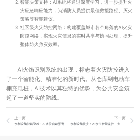
智能决策支持：AI系统将通过深度学习，进一步提升火
灾应急响应能力，为消防人员提供最佳救援路径、灭火
策略等智能建议。
社区级火灾防控网络：构建覆盖城市各个角落的AI火灾
防控网络，实现火灾信息的实时共享与协同处理，提升
整体防火救灾效率。
AI火焰识别系统的出现，标志着火灾防控进入
了一个智能化、精准化的新时代。从仓库到电动车
棚充电桩，AI技术以其独特的优势，为公共安全筑
起了一道坚实的防线。
Prev
N
上一页
下一页
水利设施智能巡检：AI水位自动预警水尺识别技术
水利设施抗灾：AI水位智能监控、大坝洪防预警系统