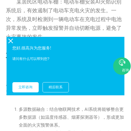
某居民区电动车棚：电动车棚安装AI火焰识别
系统后，有效遏制了电动车充电火灾的发生。一
次，系统及时检测到一辆电动车在充电过程中电池
异常发热，立即触发报警并自动切断电源，避免了
火灾事故的发生。
您好,很高兴为您服务!
五、AI技术在火灾防控中的深化应用
请问有什么可以帮到您?
咨询
AI火焰识别系统作为火灾防控的新利器，其应
用前景广阔。未来，随着技术的不断进步，AI在火
立即咨询
稍后联系
灾防控领域将实现更深层次的应用：
多源数据融合：结合物联网技术，AI系统将能够整合更
多数据源（如温度传感器、烟雾探测器等），形成更加
全面的火灾预警体系。