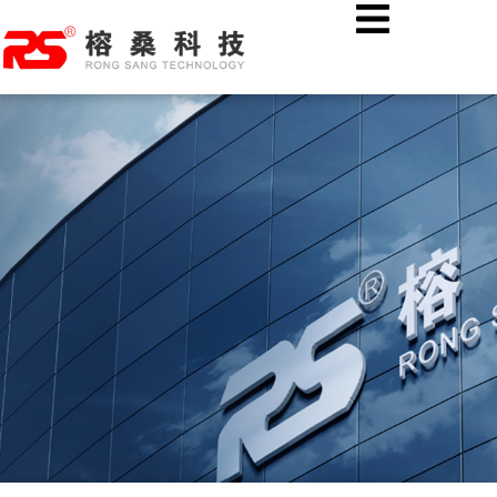
跳
首页
公司新闻
至
AI融合图像识别技术：燃气特种作业现场安全绳佩戴智能监管
内
容