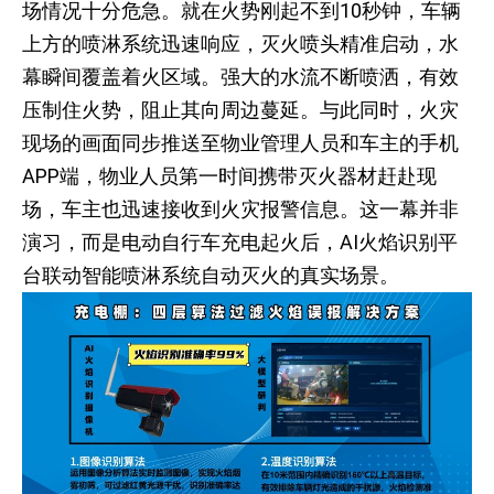
场情况十分危急。就在火势刚起不到10秒钟，车辆
上方的喷淋系统迅速响应，灭火喷头精准启动，水
幕瞬间覆盖着火区域。强大的水流不断喷洒，有效
压制住火势，阻止其向周边蔓延。与此同时，火灾
现场的画面同步推送至物业管理人员和车主的手机
APP端，物业人员第一时间携带灭火器材赶赴现
场，车主也迅速接收到火灾报警信息。这一幕并非
演习，而是电动自行车充电起火后，AI火焰识别平
台联动智能喷淋系统自动灭火的真实场景。