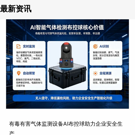
最新资讯
有毒有害气体监测设备AI布控球助力企业安全生
产