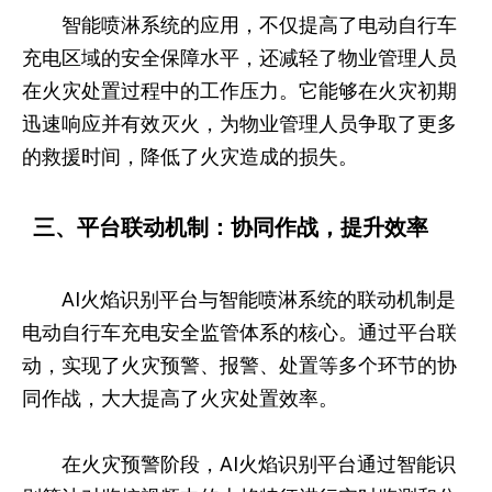
智能喷淋系统的应用，不仅提高了电动自行车
充电区域的安全保障水平，还减轻了物业管理人员
在火灾处置过程中的工作压力。它能够在火灾初期
迅速响应并有效灭火，为物业管理人员争取了更多
的救援时间，降低了火灾造成的损失。
三、平台联动机制：协同作战，提升效率
AI火焰识别平台与智能喷淋系统的联动机制是
电动自行车充电安全监管体系的核心。通过平台联
动，实现了火灾预警、报警、处置等多个环节的协
同作战，大大提高了火灾处置效率。
在火灾预警阶段，AI火焰识别平台通过智能识