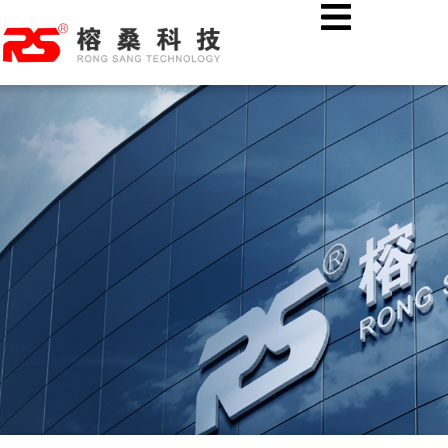
跳
首页
公司新闻
至
AI融合图像识别技术：燃气特种作业现场安全绳佩戴智能监管
内
容