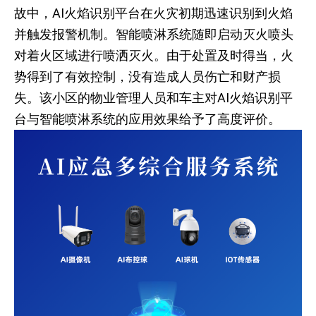
故中，AI火焰识别平台在火灾初期迅速识别到火焰
并触发报警机制。智能喷淋系统随即启动灭火喷头
对着火区域进行喷洒灭火。由于处置及时得当，火
势得到了有效控制，没有造成人员伤亡和财产损
失。该小区的物业管理人员和车主对AI火焰识别平
台与智能喷淋系统的应用效果给予了高度评价。