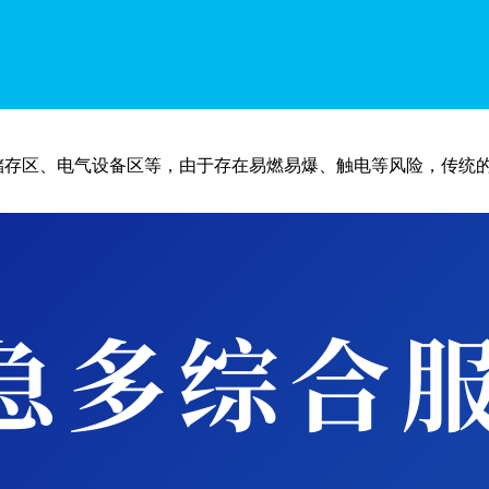
原因，更容易发生安全事故。5G智能高清布控球配备有红外夜视
确保施工安全。
储存区、电气设备区等，由于存在易燃易爆、触电等风险，传统的
。