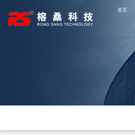
跳
首页
至
内
容