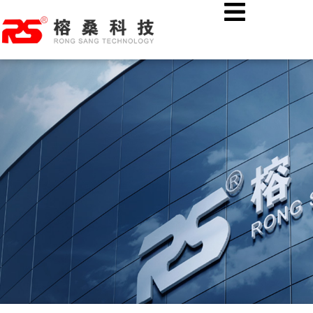
跳
首页
公司新闻
至
热烈欢迎湖北溢丰数字科技股份有限公司各位领导莅临榕桑科技
内
考察指导！
容