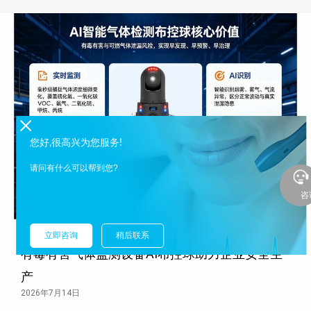
您好,很高兴为您服务!
请问有什么可以帮到您?
咨
立即咨询
稍后联系
有毒有害气体监测设备AI布控球助力企业安全生
产
2026年7月14日